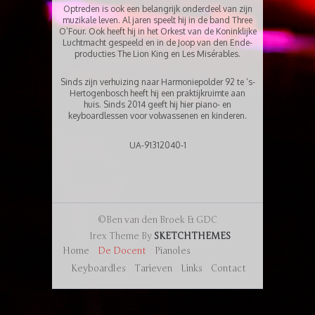
Optreden is ook een belangrijk onderdeel van zijn
muzikale leven. Al jaren speelt hij in de band Three
O’Four. Ook heeft hij in het Orkest van de Koninklijke
Luchtmacht gespeeld en in de Joop van den Ende-
producties The Lion King en Les Misérables.
Sinds zijn verhuizing naar Harmoniepolder 92 te ‘s-
Hertogenbosch heeft hij een praktijkruimte aan
huis. Sinds 2014 geeft hij hier piano- en
keyboardlessen voor volwassenen en kinderen.
UA-91312040-1
©Ben van den Broek & GDC
Irex Theme By
SKETCHTHEMES
Home
De Docent
Pianoles
Keyboardles
Tarieven
Links
Contact